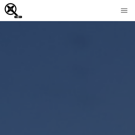
O
U
V
R
I
R
/
F
E
R
M
E
R
L
A
N
A
V
I
G
A