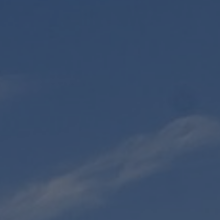
T
I
O
N