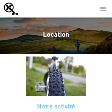
O
U
V
R
I
Location
R
/
F
E
R
M
E
R
L
A
N
A
V
I
G
Notre activité
A